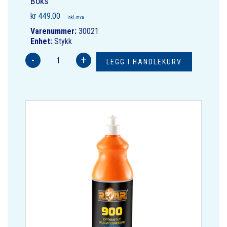
Boks
kr
449.00
inkl. mva
Varenummer:
30021
Enhet:
Stykk
-
+
LEGG I HANDLEKURV