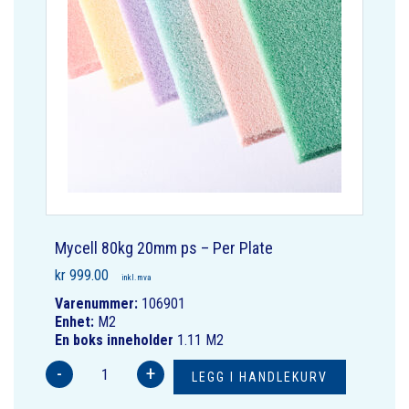
Mycell 80kg 20mm ps – Per Plate
kr
999.00
inkl. mva
Varenummer:
106901
Enhet:
M2
En boks inneholder
1.11 M2
-
+
LEGG I HANDLEKURV