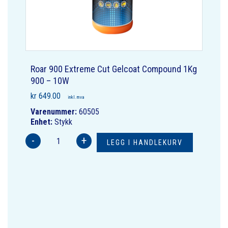
Roar 900 Extreme Cut Gelcoat Compound 1Kg
900 – 10W
kr
649.00
inkl. mva
Varenummer:
60505
Enhet:
Stykk
-
+
LEGG I HANDLEKURV