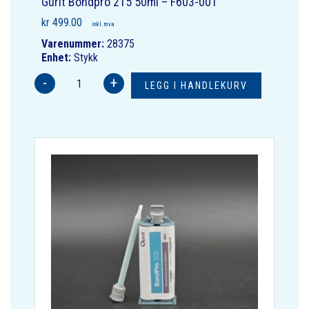
Gurit Bondpro 215 50ml – F603-001
kr
499.00
inkl. mva
Varenummer:
28375
Enhet:
Stykk
-
+
LEGG I HANDLEKURV