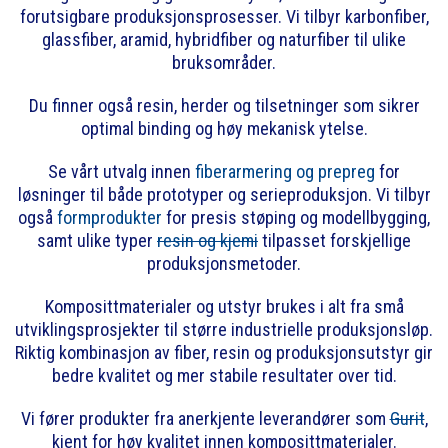
forutsigbare produksjonsprosesser. Vi tilbyr karbonfiber,
glassfiber, aramid, hybridfiber og naturfiber til ulike
bruksområder.
Du finner også resin, herder og tilsetninger som sikrer
optimal binding og høy mekanisk ytelse.
Se vårt utvalg innen
fiberarmering og prepreg
for
løsninger til både prototyper og serieproduksjon. Vi tilbyr
også
formprodukter
for presis støping og modellbygging,
samt ulike typer
resin og kjemi
tilpasset forskjellige
produksjonsmetoder.
Komposittmaterialer og utstyr brukes i alt fra små
utviklingsprosjekter til større industrielle produksjonsløp.
Riktig kombinasjon av fiber, resin og produksjonsutstyr gir
bedre kvalitet og mer stabile resultater over tid.
Vi fører produkter fra anerkjente leverandører som
Gurit
,
kjent for høy kvalitet innen komposittmaterialer.