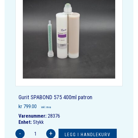
Gurit SPABOND 575 400ml patron
kr
799.00
inkl. mva
Varenummer:
28376
Enhet:
Stykk
-
+
LEGG I HANDLEKURV