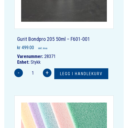
Gurit Bondpro 205 50ml – F601-001
kr
499.00
inkl. mva
Varenummer:
28371
Enhet:
Stykk
-
+
LEGG I HANDLEKURV